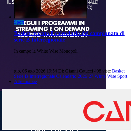
Sport
Basket: varato il calendario del campionato di
serie B Interregionale
In campo la White Wise Monopoli.
gio, 06 ago 2026 19:54
Di: Gianni Catucci
498 viste
Basket
Serie-B-Interregionale
Calendario-2026-27
White-Wise
Sport
Altre notizie