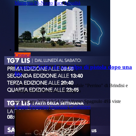
Maratona-Di-Nuoto
Pace
Attualità
Cronaca
Fasanese ferito da un colpo di pistola dopo una
lite
Il 30enne è stato portato all'ospedale "Perrino" di Brindisi e
sottoposto ad intervento chirurgico
gio, 06 ago 2026 19:54
Di: Alfonso Spagnulo
493 viste
Fasano
Ferimento
Ospedale
Carabinieri