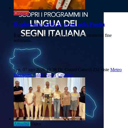
Cronaca
Il caldo non molla la presa sulla Puglia
Il quadro meteo si conferma anche nell’imminente fine
settimana.
ven, 07 ago 2026 19:38
Di: Gianni Catucci
251 viste
Meteo
Previsioni
Caldo
Puglia
Cronaca
Attualità
Video