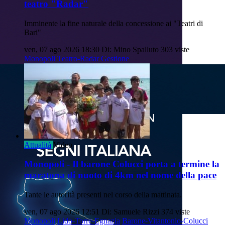
teatro "Radar"
Imminente la fine naturale della concessione ai "Teatri di
Bari"
ven, 07 ago 2026 18:30
Di: Mino Spalluto
303 viste
Monopoli
Teatro-Radar
Gestione
Attualità
Video
Monopoli - Il barone Colucci porta a termine la
maratona di nuoto di 4km nel nome della pace
Tante le autorità presenti nel corso della mattinata.
ven, 07 ago 2026 12:51
Di: Samuele Rizzi
374 viste
Monopoli
Lido-Torre-Egnazia
Barone-Vitantonio-Colucci