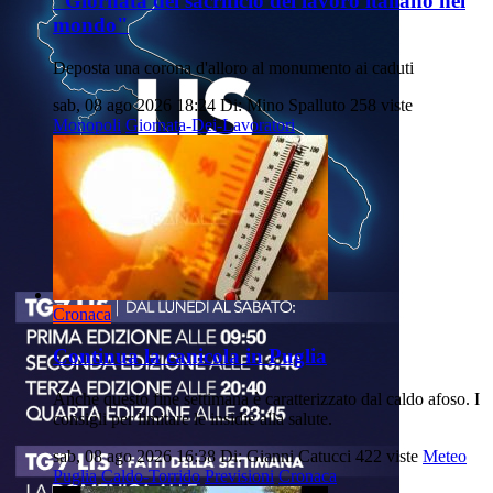
"Giornata del sacrificio del lavoro italiano nel
mondo"
Deposta una corona d'alloro al monumento ai caduti
sab, 08 ago 2026 18:24
Di: Mino Spalluto
258 viste
Monopoli
Giornata-Dei-Lavoratori
Cronaca
Continua la canicola in Puglia
Anche questo fine settimana è caratterizzato dal caldo afoso. I
consigli per limitare le insidie alla salute.
sab, 08 ago 2026 16:38
Di: Gianni Catucci
422 viste
Meteo
Puglia
Caldo-Torrido
Previsioni
Cronaca