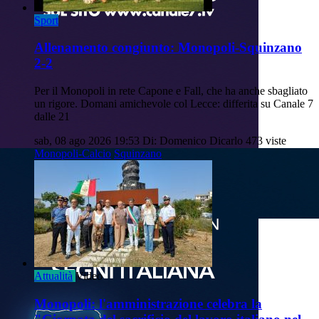
Sport
Allenamento congiunto: Monopoli-Squinzano
2-2
Per il Monopoli in rete Capone e Fall, che ha anche sbagliato
un rigore. Domani amichevole col Lecce: differita su Canale 7
dalle 21
sab, 08 ago 2026 19:53
Di: Domenico Dicarlo
473 viste
Monopoli-Calcio
Squinzano
Attualità
Video
Monopoli: l'amministrazione celebra la