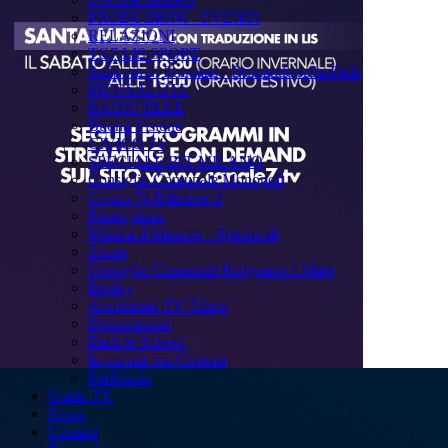
PRODUZIONI - EVENTI
RELAZIONI
TG7 LIS SPORT
Sulla via di Emmaus - Domande sulla Fede
INFOSALUTE
RADIO ELLE
Buona Visione
CIVICO 74
SPECIALE BIT MILANO
Consiglio Comunale Monopoli
Civico 74 Edizione 2
Primo piano
Musica d'Attracco - Spettacoli
Zoom
Consiglio Comunale Polignano a Mare
Replay
Accademia TV Talent
Documentari
Back to School
In cucina con Cristina
Pubblicità
Guida TV
News
Contatti