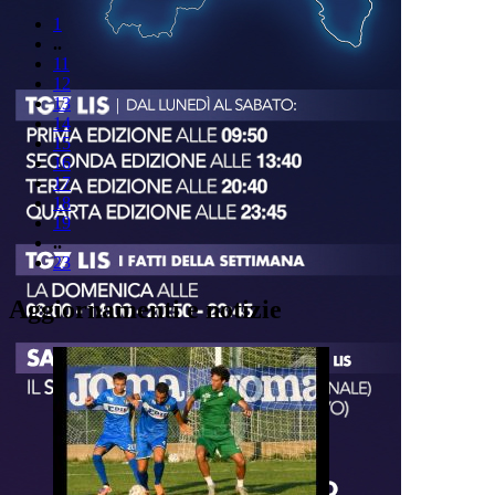
1
..
11
12
13
14
15
16
17
18
19
..
23
Aggiornamenti e notizie