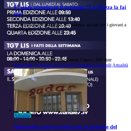
E’ stato presentato il progetto “La Piazza la fai
tu!”
12 eventi in due piazze, di alta valenza sociale per i giovani a
Monopoli.
ven, 07 ago 2026 19:33
Di: Gianni Catucci
299 viste
Monopoli
La-Piazza-La-Fai-Tu!”
Politiche-Giovanili
Attualità
Attualità
Video
Monopoli: nuovo bando per la gestione del