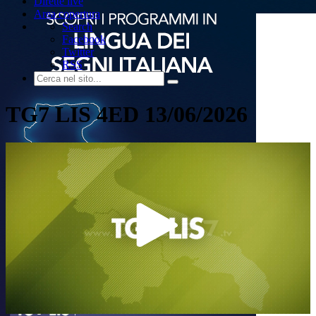
Dirette live
Area copertura
Search
Facebook
Twitter
RSS
TG7 LIS 4ED 13/06/2026
Play
Video