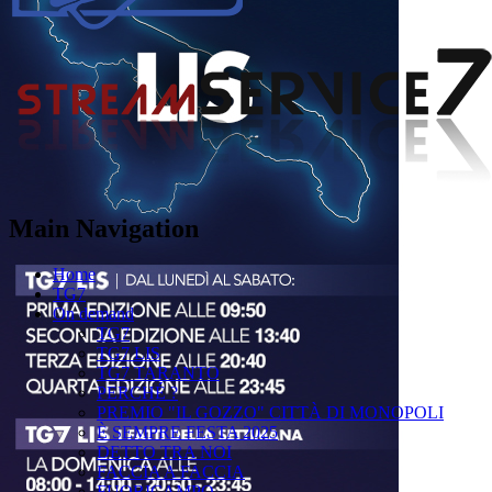
Main Navigation
Home
TG7
On demand
TG7
TG7 LIS
TG7 TARANTO
PERCHÉ ?
PREMIO "IL GOZZO" CITTÀ DI MONOPOLI
È SEMPRE FESTA 2025
DETTO TRA NOI
FACCIA A FACCIA
FUORICAMPO