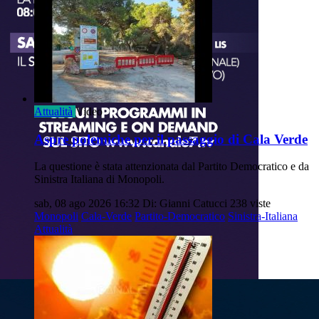
Attualità
Video
Aspre polemiche per il passaggio di Cala Verde
La questione è stata attenzionata dal Partito Democratico e da
Sinistra Italiana di Monopoli.
sab, 08 ago 2026 16:32
Di: Gianni Catucci
238 viste
Monopoli
Cala-Verde
Partito-Democratico
Sinistra-Italiana
Attualità