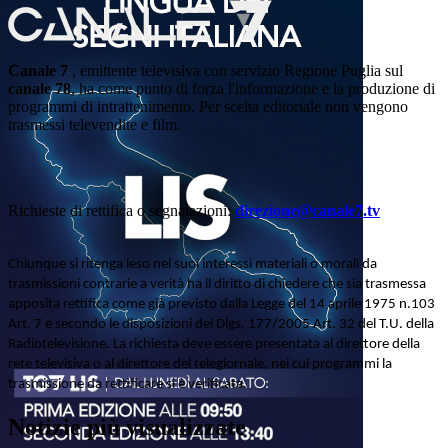
Canale 7
, emittente televisiva con servizio Regione Puglia sul
canale 78
, ha come punto di forza l'informazione e la produzione di
programmi di intrattenimento. Per scelta editoriale non vengono
trasmessi televendite e film.
Richieste di rettifica o segnalazioni:
direzione@canale7.tv
Chiunque si ritenga leso nei suoi interessi materiali o morali da
trasmissioni contrarie a verità ha il diritto di chiedere che sia trasmessa
apposita rettifica come già previsto dalla Legge del 14 aprile 1975 n.103
Art. 7 e secondo le disposizioni del Dlgs. 177/2005 Art. 32 del T.U. della
Radiotelevisione. La richiesta deve essere presentata al direttore della
rete televisiva o al direttore del telegiornale, nei cui programmi la
trasmissione da rettificare si è verificata.
Notizie più visualizzate