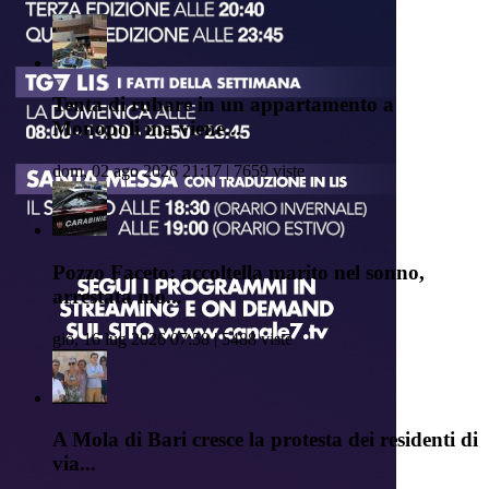
Tenta di rubare in un appartamento a
Monopoli ma viene...
dom, 02 ago 2026 21:17 | 7659 viste
Pozzo Faceto: accoltella marito nel sonno,
arrestata mo...
gio, 16 lug 2026 07:58 | 5488 viste
A Mola di Bari cresce la protesta dei residenti di
via...