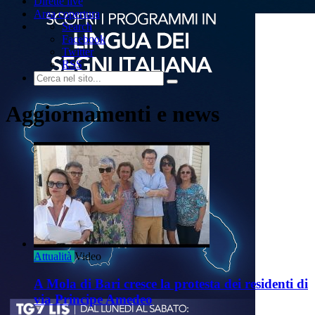
Dirette live
Area copertura
Search
Facebook
Twitter
RSS
Aggiornamenti e news
Attualità
Video
A Mola di Bari cresce la protesta dei residenti di
via Principe Amedeo