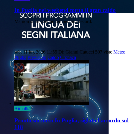
In Puglia nel weekend torna il gran caldo
Ma non si prevedono temperature record.
sab, 11 lug 2026 11:55
Di: Gianni Catucci
507 viste
Meteo
Puglia
Previsioni
Caldo
Cronaca
Attualità
Pronto soccorso In Puglia, siglato l'accordo sul
118