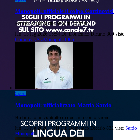
Monopoli: ufficiale il colpo Cortinovis!
Per l'ex Atalanta due anni di contratto
lun, 13 lug 2026 15:54
Di: Domenico Dicarlo
809 viste
Cortinovis
Ss-Monopoli-1966
Sport
Monopoli: ufficializzato Mattia Sardo
Ha firmato un contratto di due anni con opzione
lun, 13 lug 2026 15:11
Di: Domenico Dicarlo
832 viste
Sardo
Monopoli