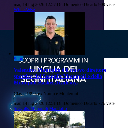
mar, 14 lug 2026 12:57
Di: Domenico Dicarlo
909 viste
White-Wise
Sport
Valentino Mandolfo è il nuovo direttore
sportivo dei Seagulls Monopoli e della
Monopoli Basket Academy.
Classe 1990, ex Nardò e Monteroni
mar, 14 lug 2026 12:51
Di: Domenico Dicarlo
776 viste
Seagulls-Monopoli
Mandolfo