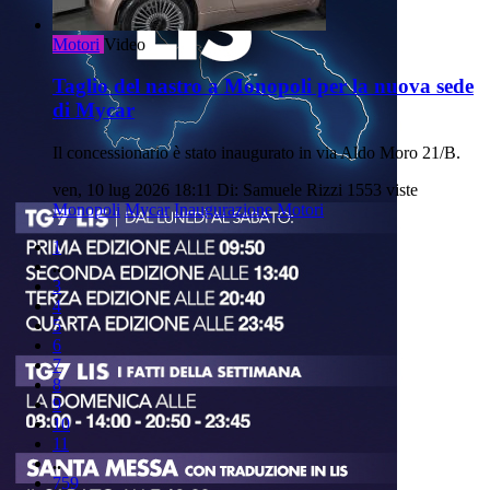
Motori
Video
Taglio del nastro a Monopoli per la nuova sede
di Mycar
Il concessionario è stato inaugurato in via Aldo Moro 21/B.
ven, 10 lug 2026 18:11
Di: Samuele Rizzi
1553 viste
Monopoli
Mycar
Inaugurazione
Motori
1
..
3
4
5
6
7
8
9
10
11
..
759