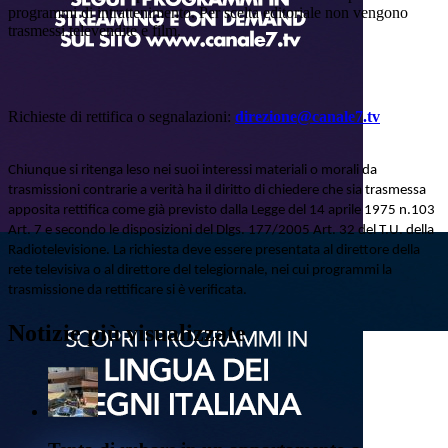
programmi di intrattenimento. Per scelta editoriale non vengono
trasmessi televendite e film.
Richieste di rettifica o segnalazioni:
direzione@canale7.tv
Chiunque si ritenga leso nei suoi interessi materiali o morali da
trasmissioni contrarie a verità ha il diritto di chiedere che sia trasmessa
apposita rettifica come già previsto dalla Legge del 14 aprile 1975 n.103
Art. 7 e secondo le disposizioni del Dlgs. 177/2005 Art. 32 del T.U. della
Radiotelevisione. La richiesta deve essere presentata al direttore della
rete televisiva o al direttore del telegiornale, nei cui programmi la
trasmissione da rettificare si è verificata.
Notizie più visualizzate