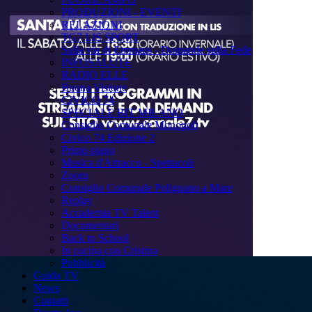
PRODUZIONI - EVENTI
RELAZIONI
TG7 LIS SPORT
Sulla via di Emmaus - Domande sulla Fede
INFOSALUTE
RADIO ELLE
Buona Visione
CIVICO 74
SPECIALE BIT MILANO
Consiglio Comunale Monopoli
Civico 74 Edizione 2
Primo piano
Musica d'Attracco - Spettacoli
Zoom
Consiglio Comunale Polignano a Mare
Replay
Accademia TV Talent
Documentari
Back to School
In cucina con Cristina
Pubblicità
Guida TV
News
Contatti