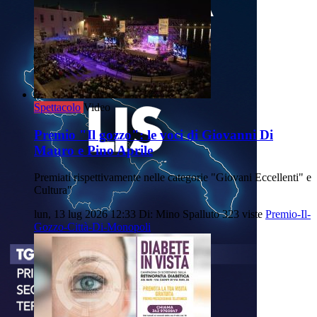
Spettacolo
Video
Premio "Il gozzo": le voci di Giovanni Di
Mauro e Pino Aprile
Premiati rispettivamente nelle categorie "Giovani Eccellenti" e
Cultura"
lun, 13 lug 2026 12:33
Di: Mino Spalluto
323 viste
Premio-Il-
Gozzo-Città-Di-Monopoli