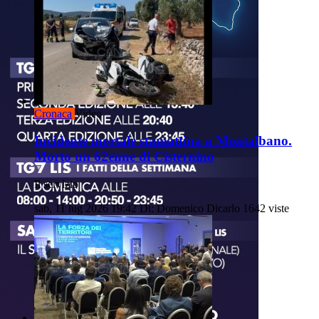
Cronaca
Video
Incidente mortale stamattina a Montalbano.
Morto un 62enne di Cisternino
Il servizio
sab, 11 lug 2026 19:42
Di: Domenico Dicarlo
1642 viste