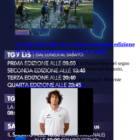
Eventi
Video
A Gioia del Colle si è svolta la seconda edizione
di "Ciclopasseggiando sotto le stelle"
Grandi e piccini si sono radunati in Piazza Pinto nel segno
della mobilità sostenibile e valorizzazione del territorio.
mar, 14 lug 2026 10:21
Di: Cristina Angiulli
384 viste
Ciclopasseggiando
Gioia-Del-Colle
Sport