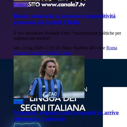
Politica
Video
Roma: seminario su coesione e competitività
promosso da Fratelli d'Italia
Il vice presidente Raffaele Fitto: "modernizzare politiche per
esigenze dei territori"
sab, 11 lug 2026 17:39
Di: Mino Spalluto
481 viste
Roma
Unione-Europea
Fratelli-D'italia
Sport
Monopoli: colpaccio sulla trequarti. In arrivo
Alessandro Cortinovis