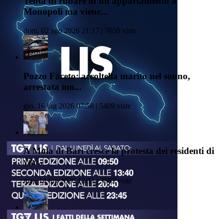
Tenta di rubare in un appartamento a
Monopoli ma viene...
dom, 02 ago 2026 21:17 | 7650 viste
Pozzo Faceto: accoltella marito nel sonno,
arrestata mo...
gio, 16 lug 2026 07:58 | 5409 viste
A Mola di Bari cresce la protesta dei residenti di
via...
mar, 14 lug 2026 13:11 | 3882 viste