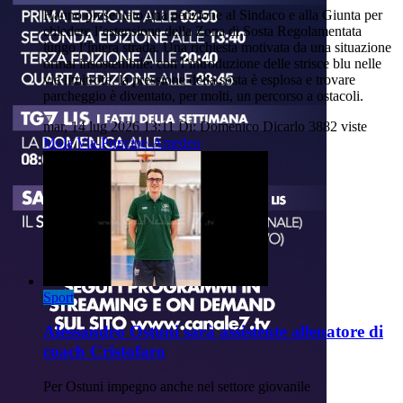
Hanno presentato una petizione al Sindaco e alla Giunta per
chiedere l’estensione della Zona di Sosta Regolamentata
lungo l’intera strada. Una richiesta motivata da una situazione
ormai insostenibile: con l’introduzione delle strisce blu nelle
vie limitrofe, la pressione della sosta è esplosa e trovare
parcheggio è diventato, per molti, un percorso a ostacoli.
mar, 14 lug 2026 13:11
Di: Domenico Dicarlo
3882 viste
Mola
Via-Principe-Amedeo
Sport
Alessandro Ostuni sarà assistente allenatore di
coach Cristofaro
Per Ostuni impegno anche nel settore giovanile