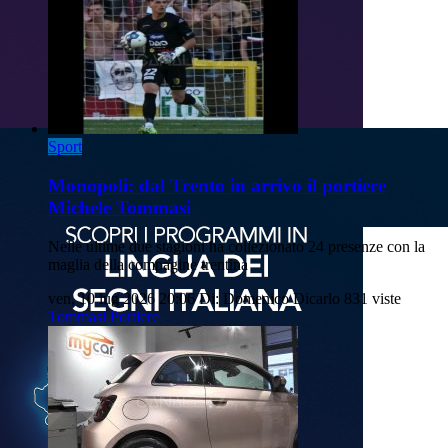
Sport
Monopoli: dal Trento in arrivo il portiere
Michele Tommasi
Nelle ultime due stagioni ha collezionato 24 presenze con la
maglia della compagine trentina
ven, 10 lug 2026 20:06
Di: Domenico Dicarlo
831 viste
Tommasi
Portiere