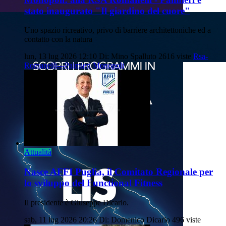
stato inaugurato "Il giardino del cuore"
Uno spazio ricreativo, privo di barriere architettoniche ed a
contatto con la natura
lun, 13 lug 2026 12:10
Di: Mino Spalluto
2616 viste
Rsa-
Romanelli---Palmieri
Monopoli
Attualità
Nasce AFFI Puglia, il Comitato Regionale per
lo sviluppo del Functional Fitness
Il presidente è Giuseppe Dicarlo.
sab, 11 lug 2026 20:26
Di: Domenico Dicarlo
496 viste