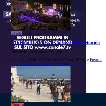
Eventi
Video
Il premio “Il Gozzo” è anche serata spettacolo
Nel servizio vediamo com'è andata.
sab, 11 lug 2026 12:00
Di: Gianni Catucci
457 viste
Premio-
Il-Gozzo-Città-Di-Monopoli
Lo-Spettacolo
Eventi
Cronaca