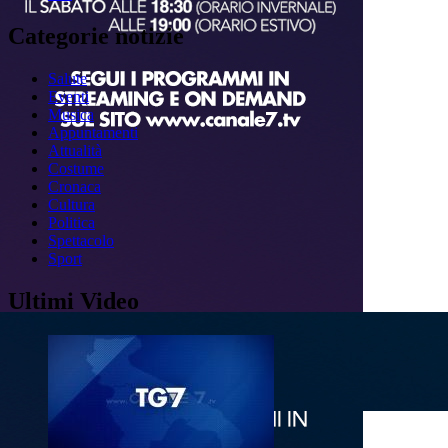
Categorie notizie
Salute
Eventi
Musica
Appuntamenti
Attualità
Costume
Cronaca
Cultura
Politica
Spettacolo
Sport
Ultimi Video