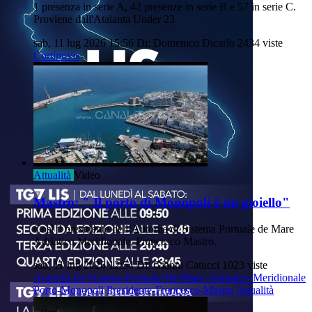
1 presenza in serie A, 42 presenze in serie B e 57 in serie C.
Proviene dall'Atalanta Under 23
sab, 11 lug 2026 15:56
Di: Domenico Dicarlo
2434 viste
Cortinovis
Attualità
Video
Mastro: " Il porto di Monopoli è un gioiello"
Così
il presidente dell’Autorità di Sistema Portuale de Mare
Adriatico Meridionale, Francesco Mastro.
sab, 11 lug 2026 12:54
Di: Gianni Catucci
1023 viste
Autorità-Di-Sistema-Portuale-De-Mare-Adriatico-Meridionale
Porto-Monopoli
Presidente-Francesco-Mastro
Attualità