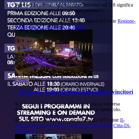
Stanziati 24 milioni. Spaccavento:"Investire sul 118 significa
investire nella storia clinica di ogni paziente".
sab, 11 lug 2026 11:51
Di: Gianni Catucci
625 viste
Regione-
Puglia
Sanità
118
Accordo
Attualità
Eventi
Video
" Il Gozzo" Città di Monopoli 2026: i vincitori
Si è svolta la 21^ edizione del premio, con la sorpresa
dell'inserimento di una settima categoria: lo spettacolo.
sab, 11 lug 2026 11:37
Di: Gianni Catucci
1073 viste
Il-
Premio-Il-Gozzo
Canale7
I-Vincitori-2026
Eventi
Citta-Di-
Monopoli