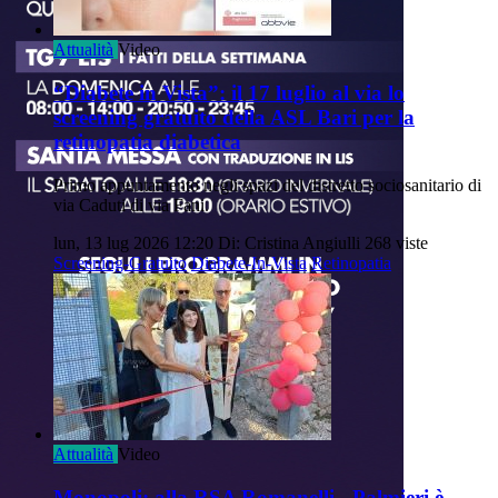
Attualità
Video
“Diabete in Vista”: il 17 luglio al via lo
screening gratuito della ASL Bari per la
retinopatia diabetica
Primo appuntamento negli spazi del distretto sociosanitario di
via Caduti di via Fani.
lun, 13 lug 2026 12:20
Di: Cristina Angiulli
268 viste
Screening-Gratuito
Diabete-In-Vista
Retinopatia
Attualità
Video
Monopoli: alla RSA Romanelli - Palmieri è