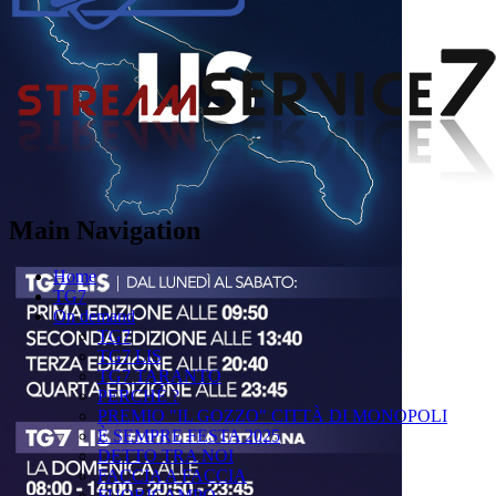
Main Navigation
Home
TG7
On demand
TG7
TG7 LIS
TG7 TARANTO
PERCHÉ ?
PREMIO "IL GOZZO" CITTÀ DI MONOPOLI
È SEMPRE FESTA 2025
DETTO TRA NOI
FACCIA A FACCIA
FUORICAMPO