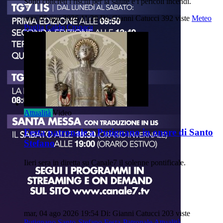
Sono concreti i rischi per la salute e i pericoli incendi.
mer, 05 ago 2026 11:28
Di: Gianni Catucci
392 viste
Meteo
Puglia
Caldo
Cronaca
Attualità
Video
Festa patronale a Putignano in onore di Santo
Stefano
Iieri sera in diretta su Canale7 il solenne pontificale.
mar, 04 ago 2026 19:54
Di: Gianni Catucci
203 viste
Putignano
Santo-Stefano
Festa-Patronale
Attualità