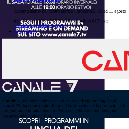
Appuntamento nel centro storico i prossimi 9, 10 ed 11 agosto
mar, 04 ago 2026 18:15
Di: Mino Spalluto
617 viste
Abbatissae
Castellana-Grotte
Altre notizie
Canale 7
, emittente televisiva con servizio Regione Puglia sul
canale 78
, ha come punto di forza l'informazione e la produzione di
programmi di intrattenimento. Per scelta editoriale non vengono
trasmessi televendite e film.