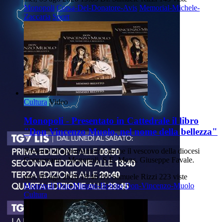
Monopoli
Corsa-Del-Donatore-Avis
Memorial-Michele-
Zaccaria
Sport
Cultura
Video
Monopoli - Presentato in Cattedrale il libro
"Don Vincenzo Muolo, nel nome della bellezza"
Presente all'appuntamento anche il vescovo della diocesi
Conversano - Monopoli, S.E. Mons. Giuseppe Favale.
mer, 05 ago 2026 18:46
Di: Samuele Rizzi
223 viste
Monopoli
Don-Mimmo-Belvito
Don-Vincenzo-Muolo
Cultura