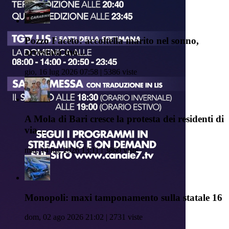
Pozzo Faceto: accoltella marito nel sonno,
arrestata mo...
gio, 16 lug 2026 07:58 | 5386 viste
A Mola di Bari cresce la protesta dei residenti di
via...
mar, 14 lug 2026 13:11 | 3860 viste
Monopoli: maxi tamponamento sulla statale 16
dom, 02 ago 2026 21:02 | 2731 viste