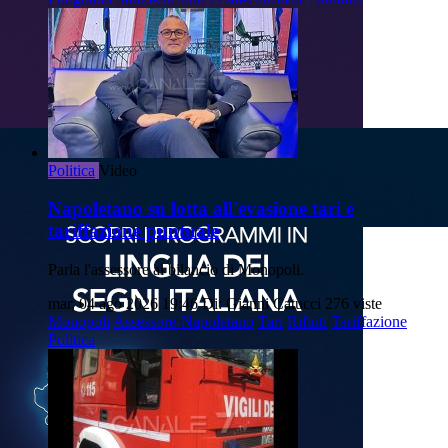
Politica
Video
Napoletano su lotta all'evasione tari e
tariffazione puntuale
Parla l'assessore al bilancio di Monopoli.
mar, 04 ago 2026 19:46
Di: Gianni Catucci
276 viste
Monopoli
Assessore-Napoletano
Tari
Rifiuti
Tariffazione
Politica