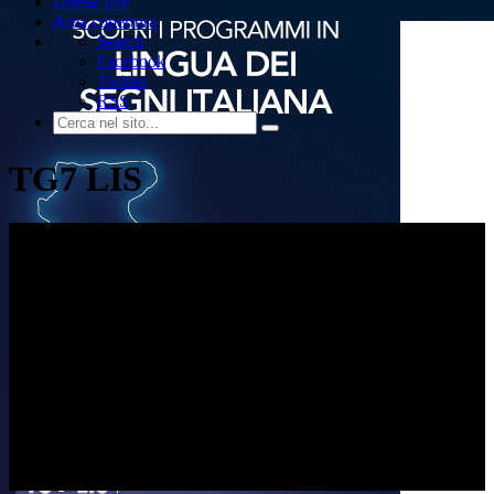
Dirette live
Area copertura
Search
Facebook
Twitter
RSS
TG7 LIS