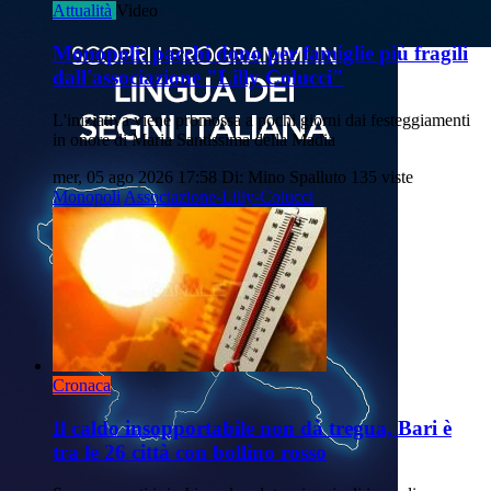
Attualità
Video
Monopoli: pacchi dono per famiglie più fragili
dall'associazione "Lilly Colucci"
L'iniziativa viene promossa a pochi giorni dai festeggiamenti
in onore di Maria Santissima della Madia
mer, 05 ago 2026 17:58
Di: Mino Spalluto
135 viste
Monopoli
Associazione-Lilly-Colucci
Cronaca
Il caldo insopportabile non dà tregua, Bari è
tra le 26 città con bollino rosso