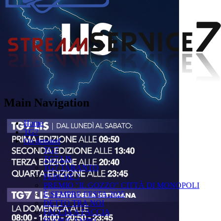
Main Navigation
Home
TG7
On demand
TG7
TG7 LIS
TG7 TARANTO
PERCHÉ ?
PREMIO "IL GOZZO" CITTÀ DI MONOPOLI
È SEMPRE FESTA 2025
DETTO TRA NOI
FACCIA A FACCIA
FUORICAMPO