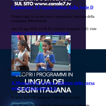
Clamoroso: il Fasano escluso dalla Serie D
Proprio oggi la società aveva annunciato l'apertura della
campagna abbonamenti
mer, 05 ago 2026 14:58
Di: Alfonso Spagnulo
1211 viste
Fasano
Calcio
Esclusione
Campionato
Sport
Video
A Monopoli la 45esima edizione della corsa
estiva del donatore Avis
Si tratta dell'VIII memorial "Michele Zaccaria".
mer, 05 ago 2026 19:03
Di: Samuele Rizzi
149 viste