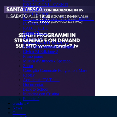
PRODUZIONI - EVENTI
RELAZIONI
TG7 LIS SPORT
Sulla via di Emmaus - Domande sulla Fede
INFOSALUTE
RADIO ELLE
Buona Visione
CIVICO 74
SPECIALE BIT MILANO
Consiglio Comunale Monopoli
Civico 74 Edizione 2
Primo piano
Musica d'Attracco - Spettacoli
Zoom
Consiglio Comunale Polignano a Mare
Replay
Accademia TV Talent
Documentari
Back to School
In cucina con Cristina
Pubblicità
Guida TV
News
Contatti