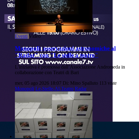
Eventi
Video
Monopoli: osservazioni astronomiche al
"Radar" con "Le stelle a teatro"
L'iniziativa è promossa dall’Associazione Andromeda in
collaborazione con Teatri di Bari
mer, 05 ago 2026 18:07
Di: Mino Spalluto
113 viste
Monopoli
Le-Stelle-Al-Teatro
Radar