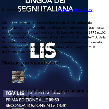
Richieste di rettifica o segnalazioni:
direzione@canale7.tv
Chiunque si ritenga leso nei suoi interessi materiali o morali da
trasmissioni contrarie a verità ha il diritto di chiedere che sia trasmessa
apposita rettifica come già previsto dalla Legge del 14 aprile 1975 n.103
Art. 7 e secondo le disposizioni del Dlgs. 177/2005 Art. 32 del T.U. della
Radiotelevisione. La richiesta deve essere presentata al direttore della
rete televisiva o al direttore del telegiornale, nei cui programmi la
trasmissione da rettificare si è verificata.
Notizie più visualizzate
Tenta di rubare in un appartamento a
Monopoli ma viene...
dom, 02 ago 2026 21:17 | 7224 viste