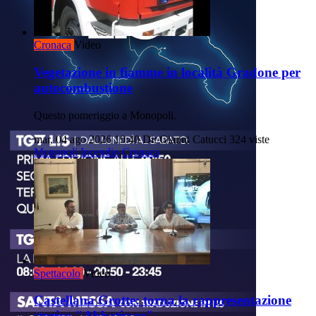
Cronaca
Video
Vegetazione in fiamme in località Gradone per
autocombustione
Questo pomeriggio a Monopoli.
mar, 04 ago 2026 19:40
Di: Gianni Catucci
324 viste
Monopoli
Incendio
Cronaca
Spettacolo
Video
Castellana Grotte: torna la rappresentazione
storica "Abbatissae"