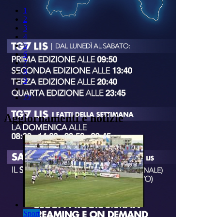
1
2
3
4
5
6
7
8
9
..
22
Aggiornamenti e notizie
Sport