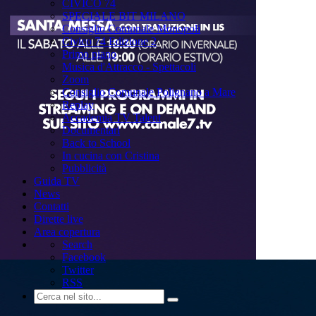
CIVICO 74
SPECIALE BIT MILANO
Consiglio Comunale Monopoli
Civico 74 Edizione 2
Primo piano
Musica d'Attracco - Spettacoli
Zoom
Consiglio Comunale Polignano a Mare
Replay
Accademia TV Talent
Documentari
Back to School
In cucina con Cristina
Pubblicità
Guida TV
News
Contatti
Dirette live
Area copertura
Search
Facebook
Twitter
RSS