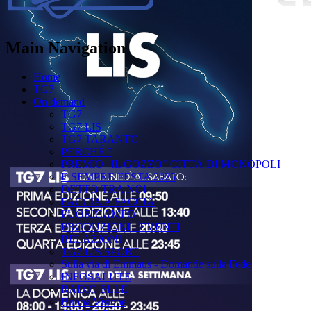
Main Navigation
Home
TG7
On demand
TG7
TG7 LIS
TG7 TARANTO
PERCHÉ ?
PREMIO "IL GOZZO" CITTÀ DI MONOPOLI
È SEMPRE FESTA 2025
DETTO TRA NOI
FACCIA A FACCIA
FUORICAMPO
PRODUZIONI - EVENTI
RELAZIONI
TG7 LIS SPORT
Sulla via di Emmaus - Domande sulla Fede
INFOSALUTE
RADIO ELLE
Buona Visione